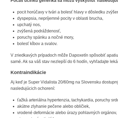
Počas účinku generika sa môžu vyskytnúť nasledujúc
pocit horúčavy v tvári a bolesť hlavy v dôsledku zvýšen
dyspepsia, nepríjemné pocity v oblasti brucha,
upchatý nos,
zvýšená podráždenosť,
poruchy spánku a nočné mory,
bolesť kĺbov a svalov.
V zriedkavých prípadoch môže Dapoxetín spôsobiť apatiu,
samé. Ak sa váš stav nezlepší do 6 hodín, vyhľadajte lek
Kontraindikácie
Aj keď je Super Vidalista 20/60mg na Slovensku dostupný
nasledujúcich ochorení:
ťažká arteriálna hypertenzia, tachykardia, poruchy srd
akútne zlyhanie pečene alebo obličiek,