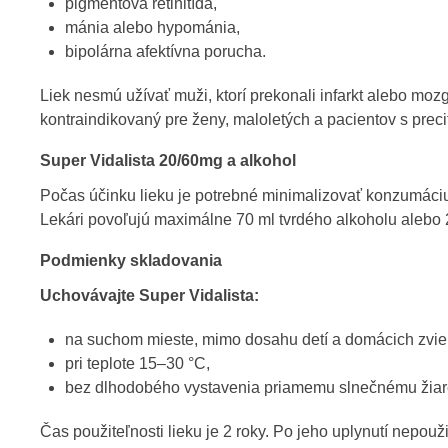
vrodené deformácie alebo úrazy pohlavných orgánov,
pigmentová retinitída,
mánia alebo hypománia,
bipolárna afektívna porucha.
Liek nesmú užívať muži, ktorí prekonali infarkt alebo mo
kontraindikovaný pre ženy, maloletých a pacientov s preci
Super Vidalista 20/60mg a alkohol
Počas účinku lieku je potrebné minimalizovať konzumáci
Lekári povoľujú maximálne 70 ml tvrdého alkoholu alebo 
Podmienky skladovania
Uchovávajte Super Vidalista:
na suchom mieste, mimo dosahu detí a domácich zvier
pri teplote 15–30 °C,
bez dlhodobého vystavenia priamemu slnečnému žiar