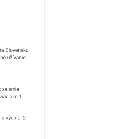
 na Slovensku
obé užívanie
k sa smie
viac ako 1
 prvých 1–2