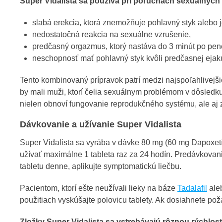
Super Vidalista sa používa pri poruchách sexuálnych f
slabá erekcia, ktorá znemožňuje pohlavný styk alebo 
nedostatočná reakcia na sexuálne vzrušenie,
predčasný orgazmus, ktorý nastáva do 3 minút po pene
neschopnosť mať pohlavný styk kvôli predčasnej ejaku
Tento kombinovaný prípravok patrí medzi najspoľahlivejš
by mali muži, ktorí čelia sexuálnym problémom v dôsledku
nielen obnoví fungovanie reprodukčného systému, ale aj z
Dávkovanie a užívanie Super Vidalista
Super Vidalista sa vyrába v dávke 80 mg (60 mg Dapoxetí
užívať maximálne 1 tableta raz za 24 hodín. Predávkovani
tabletu denne, aplikujte symptomatickú liečbu.
Pacientom, ktorí ešte neužívali lieky na báze
Tadalafil
ale
použitiach vyskúšajte polovicu tablety. Ak dosiahnete po