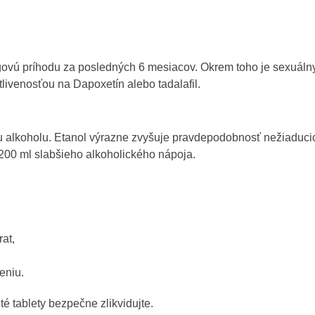
zgovú príhodu za posledných 6 mesiacov. Okrem toho je sexuálny
tlivenosťou na Dapoxetín alebo tadalafil.
u alkoholu. Etanol výrazne zvyšuje pravdepodobnosť nežiaduci
200 ml slabšieho alkoholického nápoja.
at,
eniu.