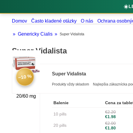
☀️
L
Domov
Často kladené otázky
O nás
Ochrana osobných
Genericky Cialis
Super Vidalista
Super Vidalista
Super Vidalista
−10 %
Produkty vždy skladom
Najlepšia zákazní
20/60 mg
Balenie
Cena za table
€2.20
10 pills
€1.98
€2.00
20 pills