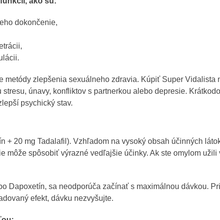
unkcií, ako sú:
jeho dokončenie,
trácii,
lácii.
ie metódy zlepšenia sexuálneho zdravia. Kúpiť Super Vidalista
 stresu, únavy, konfliktov s partnerkou alebo depresie. Krátkod
lepší psychický stav.
n + 20 mg Tadalafil). Vzhľadom na vysoký obsah účinných láto
e môže spôsobiť výrazné vedľajšie účinky. Ak ste omylom užili 
bo Dapoxetín, sa neodporúča začínať s maximálnou dávkou. Pri
žadovaný efekt, dávku nezvyšujte.