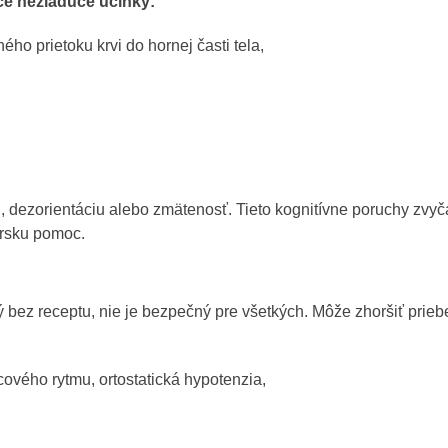
e nežiaduce účinky:
ého prietoku krvi do hornej časti tela,
 dezorientáciu alebo zmätenosť. Tieto kognitívne poruchy zvy
ársku pomoc.
 bez receptu, nie je bezpečný pre všetkých. Môže zhoršiť prieb
cového rytmu, ortostatická hypotenzia,