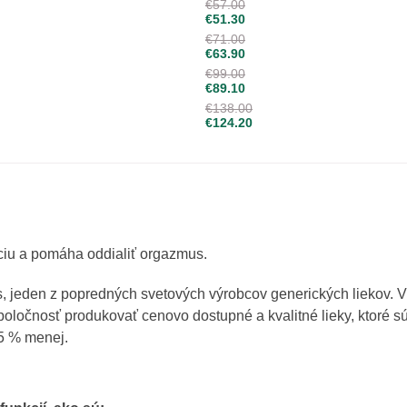
€36.00
€57.00
€51.30
€71.00
€63.90
€99.00
€89.10
€138.00
€124.20
nciu a pomáha oddialiť orgazmus.
s, jeden z popredných svetových výrobcov generických liekov. 
poločnosť produkovať cenovo dostupné a kvalitné lieky, ktoré s
15 % menej.