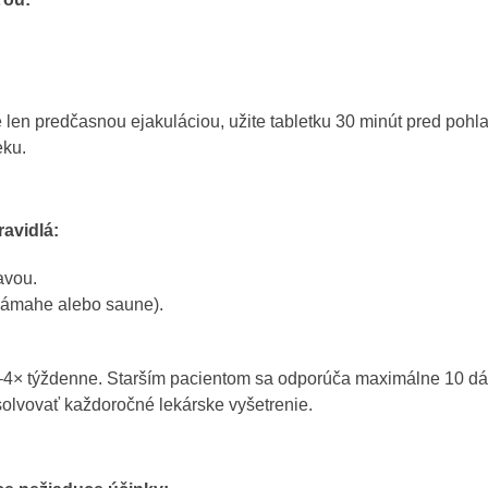
ťou:
 len predčasnou ejakuláciou, užite tabletku 30 minút pred poh
eku.
ravidlá:
avou.
j námahe alebo saune).
2–4× týždenne. Starším pacientom sa odporúča maximálne 10 d
olvovať každoročné lekárske vyšetrenie.