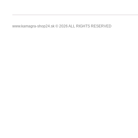
Čas použiteľnosti lieku je 2 roky. Po jeho uplynutí nepouži
www.kamagra-shop24.sk © 2026 ALL RIGHTS RESERVED