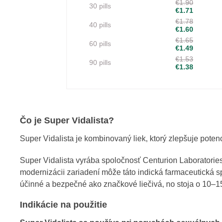
€1.80
€1.90
30 pills
€1.71
€1.78
40 pills
€1.60
€1.65
60 pills
€1.49
€1.53
90 pills
€1.38
Čo je Super Vidalista?
Super Vidalista je kombinovaný liek, ktorý zlepšuje pote
Super Vidalista vyrába spoločnosť Centurion Laboratorie
modernizácii zariadení môže táto indická farmaceutická s
účinné a bezpečné ako značkové liečivá, no stoja o 10–
Indikácie na použitie