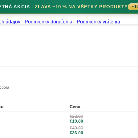
ETNÁ AKCIA ·
ZĽAVA −10 % NA VŠETKY PRODUKTY
−1
 údajov
Podmienky doručenia
Podmienky vrátenia
cka podpora
tu
Cena
€22.00
€19.80
€40.00