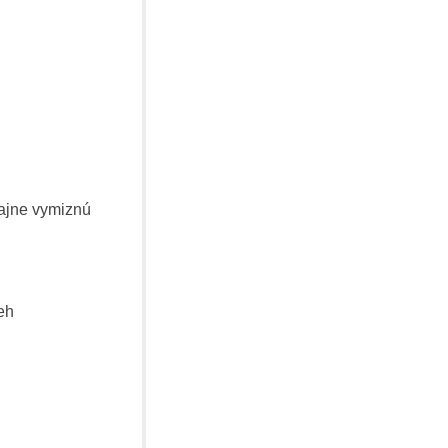
čajne vymiznú
eh