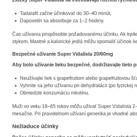
Zložky Super Vidalista sa vstrebávajú rôznou rýchlos
Tadalafil začne účinkovať do 30–40 minút,
Dapoxetín sa absorbuje za 1–2 hodiny.
Čas užívania prispôsobte požadovanému účinku. Ak trpíte
stykom. Mastné a kalorické jedlá môžu spomaliť účinok li
Bezpečné užívanie Super Vidalista 20/60mg
Aby bolo užívanie lieku bezpečné, dodržiavajte tieto p
Neužívajte liek s grapefruitom alebo grapefruitovou šť
Vyhnite sa jeho užívaniu pri dehydratácii (po fyzicke
Obmedzte konzumáciu nikotínu.
Muži vo veku 18–65 rokov môžu užívať Super Vidalista 
mesačne. Pri pravidelnom užívaní generika je vhodné abs
​​Nežiaduce účinky